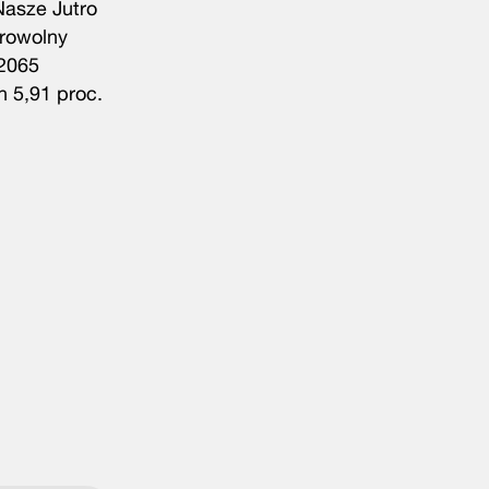
Nasze Jutro
rowolny
 2065
h 5,91 proc.