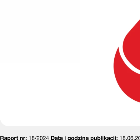
Raport nr:
18/2024
Data i godzina publikacji:
18.06.20