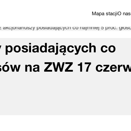
Mapa stacji
O nas
 akcjonariuszy posiadających co najmniej 5 proc. gło
 posiadających co
osów na ZWZ 17 czer