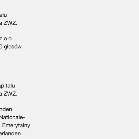
ału
na ZWZ.
 o.o.
50 głosów
pitału
na ZWZ.
anden
Nationale-
 Emerytalny
erlanden