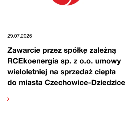
29.07.2026
Zawarcie przez spółkę zależną
RCEkoenergia sp. z o.o. umowy
wieloletniej na sprzedaż ciepła
do miasta Czechowice-Dziedzice
alej
Czytaj 