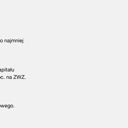
o najmniej
apitału
oc. na ZWZ.
dowego.