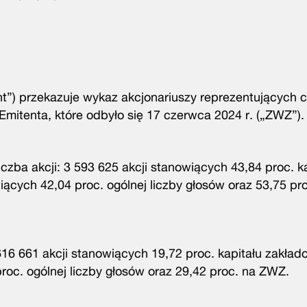
t”) przekazuje wykaz akcjonariuszy reprezentujących c
itenta, które odbyło się 17 czerwca 2024 r. („ZWZ”).
czba akcji: 3 593 625 akcji stanowiących 43,84 proc. k
ących 42,04 proc. ogólnej liczby głosów oraz 53,75 pr
 616 661 akcji stanowiących 19,72 proc. kapitału zakła
oc. ogólnej liczby głosów oraz 29,42 proc. na ZWZ.