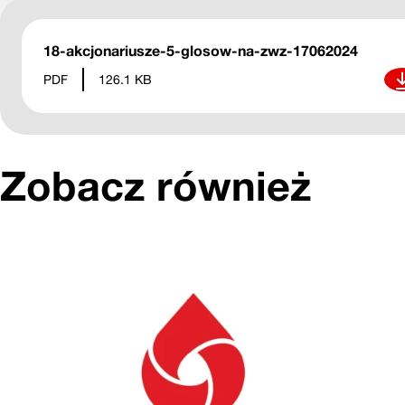
18-akcjonariusze-5-glosow-na-zwz-17062024
Pob
PDF
126.1 KB
Zobacz również