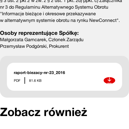
§ 3 ust. 2 pkt 2 w zw. z § 2 ust. 1 pkt. 2b) ppkt. c) Załącznika
nr 3 do Regulaminu Alternatywnego Systemu Obrotu
"Informacje bieżące i okresowe przekazywane
w alternatywnym systemie obrotu na rynku NewConnect".
Osoby reprezentujące Spółkę:
Małgorzata Garncarek, Członek Zarządu
Przemysław Podgórski, Prokurent
raport-biezacy-nr-23_2016
Pobierz
PDF
81.6 KB
Zobacz również