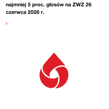
najmniej 5 proc. głosów na ZWZ 26
czerwca 2026 r.
alej